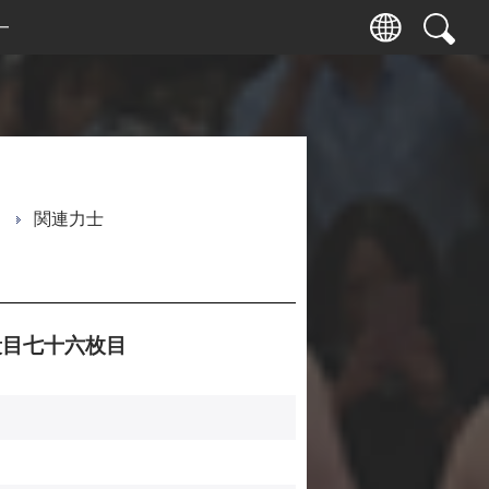
ー
関連力士
目七十六枚目