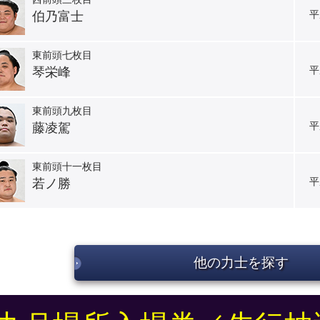
平
伯乃富士
東前頭七枚目
平
琴栄峰
東前頭九枚目
平
藤凌駕
東前頭十一枚目
平
若ノ勝
他の力士を探す