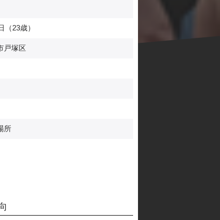
日（23歳）
市戸塚区
場所
向