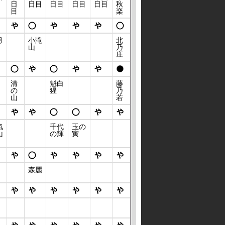
日
日目
日目
日目
日目
秋
目
楽
月
小滝
北
山
乃
庄
清
魁白
藤
の
猩
乃
山
若
氣
千代
玉の
山
の輝
寅
森麗