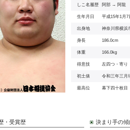
しこ名履歴
阿部 → 阿龍
生年月日
平成15年1月7
出身地
神奈川県横浜
身長
186.0cm
体重
166.0kg
得意技
左四つ・寄り
初土俵
令和三年三月
最高位
幕下四十枚目
歴・受賞歴
決まり手の傾