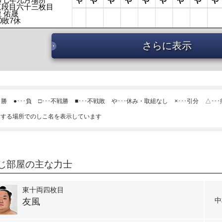
三段目六十三枚目
 佑晟
0敗7休
さらに表示
･勝
●･･･負
□･･･不戦勝
■･･･不戦敗
や･･･休み・取組なし
×･･･引分
△･･
当する場所でのしこ名を表示しています
じ部屋の主な力士
東十両四枚目
中
友風