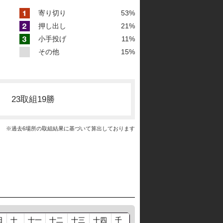
寄り切り
53%
押し出し
21%
小手投げ
11%
その他
15%
23取組19勝
※過去6場所の取組結果に基づいて算出しております
日
十
十一
十二
十三
十四
千