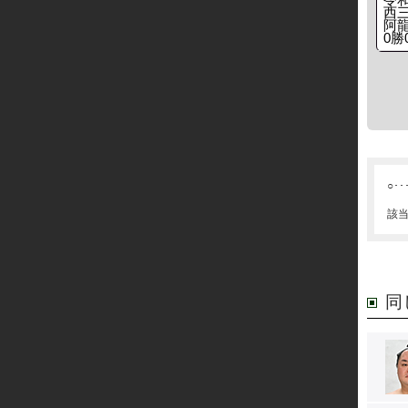
西
阿龍
0勝
○･･
該
同