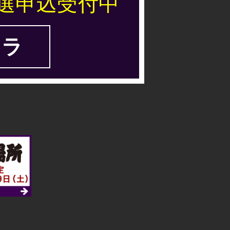
選申込受付中
ラ