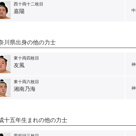
西十両十二枚目
中
嘉陽
奈川県出身の他の力士
東十両四枚目
神
友風
東十両六枚目
神
湘南乃海
成十五年生まれの他の力士
西前頭三枚目