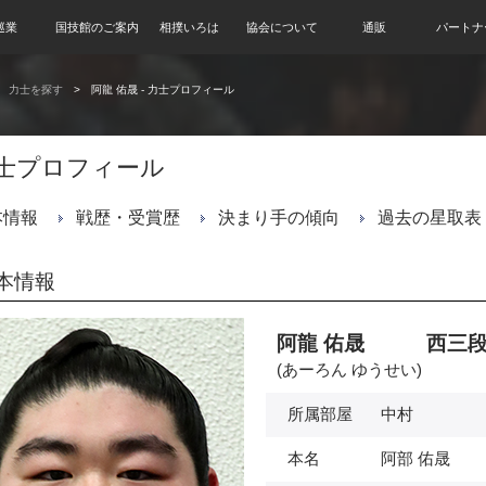
巡業
国技館のご案内
相撲いろは
協会について
通販
パートナ
力士を探す
阿龍 佑晟 - 力士プロフィール
士プロフィール
本情報
戦歴・受賞歴
決まり手の傾向
過去の星取表
本情報
阿龍 佑晟 西三段
(あーろん ゆうせい)
所属部屋
中村
本名
阿部 佑晟