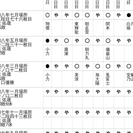
日
日
日
日
日
日
日
日
目
目
目
目
目
目
目
目
和八年七月場所
三段目七十六枚目
 佑晟
翔
東
朝
関
白
1敗
傑
輝
走
本
狼
龍
雷
和八年五月場所
序二段三十一枚目
 佑晟
小
廣
朝
備
2敗
力
瀬
力
巌
丸
山
和八年三月場所
序ノ口十二枚目
 佑晟
小
美
旭
兎
安
1敗
力
浪
大
富
乃
ノ口優勝
陽
士
和八年一月場所
序ノ口二枚目
 佑晟
0敗6休
和七年十一月場所
序二段四十三枚目
 佑晟
0敗7休
和七年九月場所