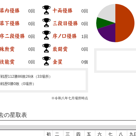
0回
0回
0回
0回
0回
1回
0回
0回
0回
0個
涯戦歴
112勝86敗26休（33場所）
内戦歴
0勝0敗（0場所）
※令和八年七月場所時点
去の星取表
初
二
三
四
五
六
七
八
九