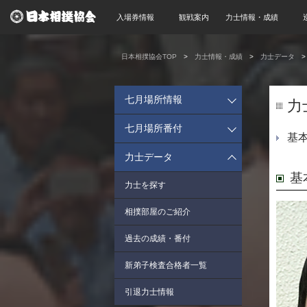
入場券情報
観戦案内
力士情報・成績
日本相撲協会TOP
力士情報・成績
力士データ
七月場所情報
力
七月場所番付
基
力士データ
基
力士を探す
相撲部屋のご紹介
過去の成績・番付
新弟子検査合格者一覧
引退力士情報