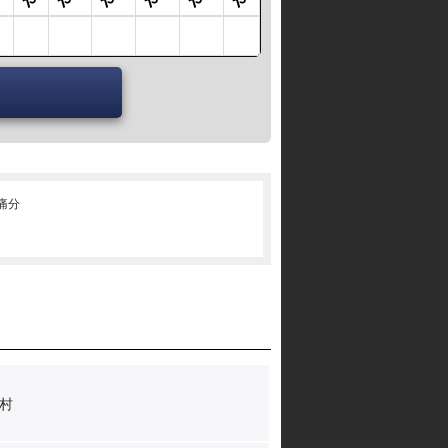
･痛分
村