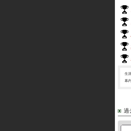
生
幕
過