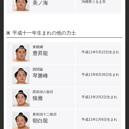
沖縄県うるま市
美ノ海
平成十一年生まれの他の力士
東横綱
平成11年5月22日生まれ
豊昇龍
西関脇
平成11年8月26日生まれ
琴勝峰
西前頭八枚目
平成11年3月2日生まれ
狼雅
東前頭十二枚目
平成11年1月8日生まれ
朝白龍