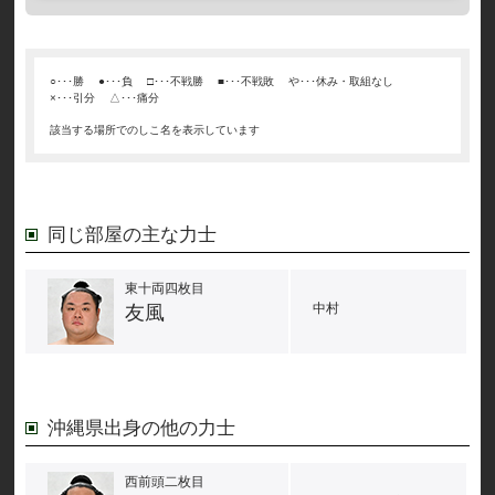
○･･･勝
●･･･負
□･･･不戦勝
■･･･不戦敗
や･･･休み・取組なし
×･･･引分
△･･･痛分
該当する場所でのしこ名を表示しています
同じ部屋の主な力士
東十両四枚目
中村
友風
沖縄県出身の他の力士
西前頭二枚目