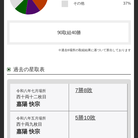
その他
37%
90取組40勝
※過去6場所の取組結果に基づいて算出しております
過去の星取表
7勝8敗
令和八年七月場所
西十両十二枚目
嘉陽 快宗
5勝10敗
令和八年五月場所
西十両九枚目
嘉陽 快宗