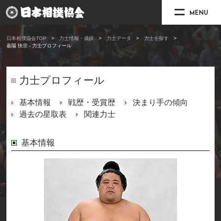
MENU
日本相撲協会TOP
力士情報・成績
力士データ
力士を探す
嘉陽 快宗 - 力士プロフィール
力士プロフィール
基本情報
戦歴・受賞歴
決まり手の傾向
過去の星取表
関連力士
基本情報