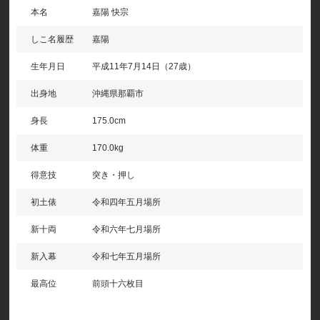
本名
嘉陽 快宗
しこ名履歴
嘉陽
生年月日
平成11年7月14日（27歳）
出身地
沖縄県那覇市
身長
175.0cm
体重
170.0kg
得意技
突き・押し
初土俵
令和四年五月場所
新十両
令和六年七月場所
新入幕
令和七年五月場所
最高位
前頭十六枚目