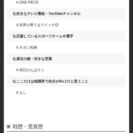
A.ONE PIECE
Q.好きなテレビ番組・YouTubeチャンネル
A.世界の果てまでイッテQ!
Q.応援しているスポーツチームや選手
A.サガン鳥栖
Q.座右の銘・好きな言葉
A.明日がんばろう
Q.ここだけは相撲界で自分がNo.1だと思うこと
A.なし
戦歴・受賞歴