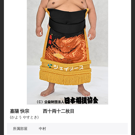
嘉陽 快宗 西十両十二枚目
(かよう やすとき)
所属部屋
中村