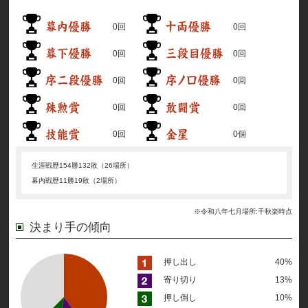
0回
0回
0回
0回
0回
0回
0回
0回
0回
0個
生涯戦歴
154勝132敗（26場所）
幕内戦歴
11勝19敗（2場所）
※令和八年七月場所:千秋楽時点
決まり手の傾向
押し出し
40%
寄り切り
13%
押し倒し
10%