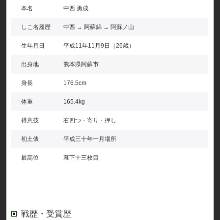
本名
中西 勇成
しこ名履歴
中西 → 阿蘇錦 → 阿蘇ノ山
生年月日
平成11年11月9日（26歳）
出身地
熊本県阿蘇市
身長
176.5cm
体重
165.4kg
得意技
右四つ・寄り・押し
初土俵
平成三十年一月場所
最高位
幕下十三枚目
戦歴・受賞歴