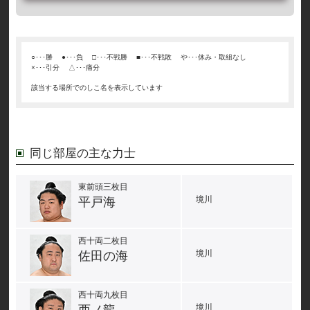
○･･･勝
●･･･負
□･･･不戦勝
■･･･不戦敗
や･･･休み・取組なし
×･･･引分
△･･･痛分
該当する場所でのしこ名を表示しています
同じ部屋の主な力士
東前頭三枚目
境川
平戸海
西十両二枚目
境川
佐田の海
西十両九枚目
境川