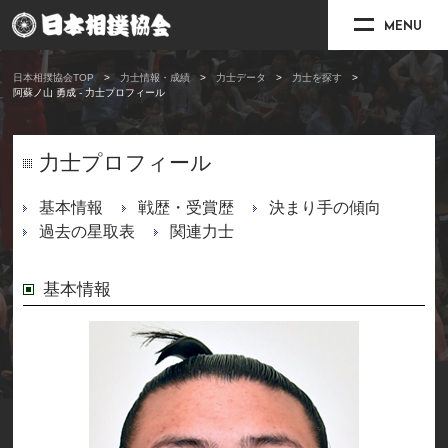
MENU
日本相撲協会TOP
力士情報・成績
力士データ
力士を探す
阿蘇ノ山 勇成 - 力士プロフィール
力士プロフィール
基本情報
戦歴・受賞歴
決まり手の傾向
過去の星取表
関連力士
基本情報