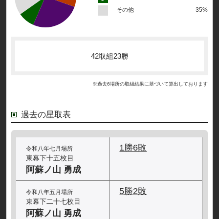
その他
35%
42取組23勝
※過去6場所の取組結果に基づいて算出しております
過去の星取表
1勝6敗
令和八年七月場所
東幕下十五枚目
阿蘇ノ山 勇成
5勝2敗
令和八年五月場所
東幕下二十七枚目
阿蘇ノ山 勇成