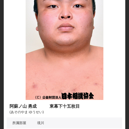
阿蘇ノ山 勇成 東幕下十五枚目
(あそのやま ゆうせい)
所属部屋
境川