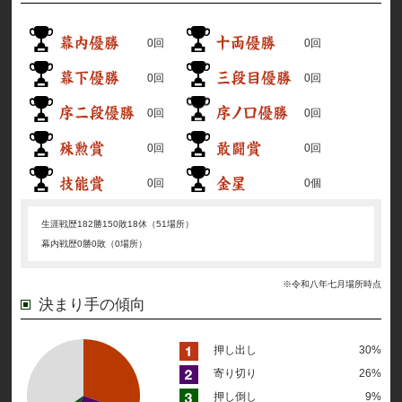
0回
0回
0回
0回
0回
0回
0回
0回
0回
0個
生涯戦歴
182勝150敗18休（51場所）
幕内戦歴
0勝0敗（0場所）
※令和八年七月場所時点
決まり手の傾向
押し出し
30%
寄り切り
26%
押し倒し
9%