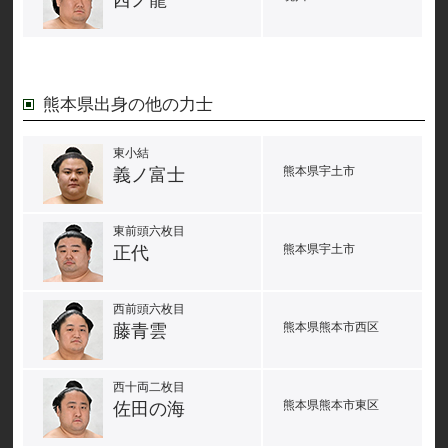
西ノ龍
熊本県出身の他の力士
東小結
熊本県宇土市
義ノ富士
東前頭六枚目
熊本県宇土市
正代
西前頭六枚目
熊本県熊本市西区
藤青雲
西十両二枚目
熊本県熊本市東区
佐田の海