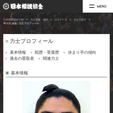
MENU
日本相撲協会TOP
力士情報・成績
力士データ
力士を探す
琴大河 誠哉 - 力士プロフィール
力士プロフィール
基本情報
戦歴・受賞歴
決まり手の傾向
過去の星取表
関連力士
基本情報