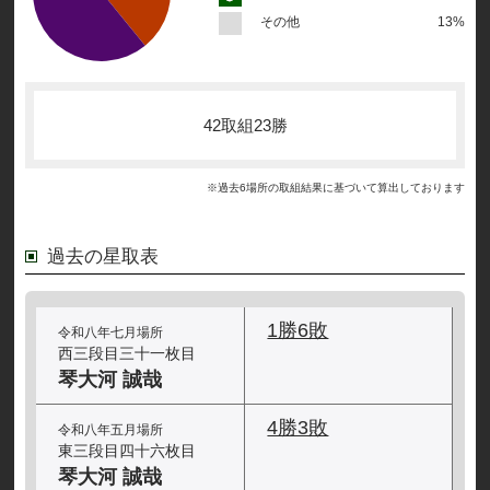
その他
13%
42取組23勝
※過去6場所の取組結果に基づいて算出しております
過去の星取表
1勝6敗
令和八年七月場所
西三段目三十一枚目
琴大河 誠哉
4勝3敗
令和八年五月場所
東三段目四十六枚目
琴大河 誠哉