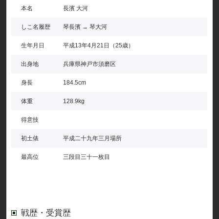
本名
長濱 大河
しこ名履歴
琴長濱 → 琴大河
生年月日
平成13年4月21日（25歳）
出身地
兵庫県神戸市須磨区
身長
184.5cm
体重
128.9kg
得意技
初土俵
平成二十九年三月場所
最高位
三段目三十一枚目
戦歴・受賞歴