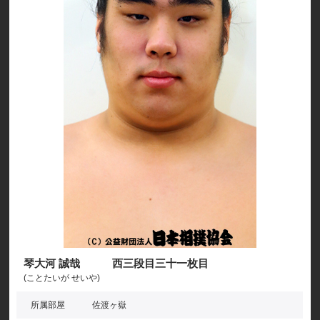
琴大河 誠哉 西三段目三十一枚目
(ことたいが せいや)
所属部屋
佐渡ヶ嶽