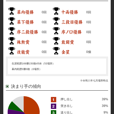
0回
0回
0回
0回
0回
0回
0回
0回
0回
0個
生涯戦歴
169勝150敗45休（53場所）
幕内戦歴
0勝0敗（0場所）
※令和八年七月場所時点
決まり手の傾向
押し出し
39%
突き出し
39%
送り出し
9%