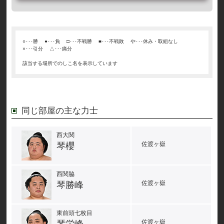
○･･･勝
●･･･負
□･･･不戦勝
■･･･不戦敗
や･･･休み・取組なし
×･･･引分
△･･･痛分
該当する場所でのしこ名を表示しています
同じ部屋の主な力士
西大関
佐渡ヶ嶽
琴櫻
西関脇
佐渡ヶ嶽
琴勝峰
東前頭七枚目
佐渡ヶ嶽