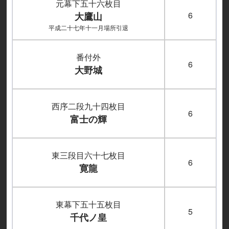
元幕下五十六枚目
6
大鷹山
平成二十七年十一月場所引退
番付外
6
大野城
西序二段九十四枚目
6
富士の輝
東三段目六十七枚目
6
寛龍
東幕下五十五枚目
5
千代ノ皇