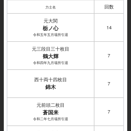
回数
力士名
元大関
14
栃ノ心
令和五年五月場所引退
元三段目三十枚目
7
鶴大輝
令和四年九月場所引退
西十両十四枚目
7
錦木
元前頭二枚目
7
蒼国来
令和二年七月場所引退