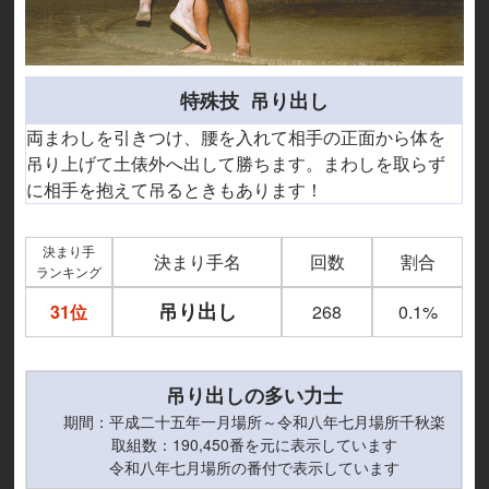
特殊技 吊り出し
両まわしを引きつけ、腰を入れて相手の正面から体を
吊り上げて土俵外へ出して勝ちます。まわしを取らず
に相手を抱えて吊るときもあります！
決まり手
決まり手名
回数
割合
ランキング
吊り出し
31位
268
0.1%
吊り出しの多い力士
期間：平成二十五年一月場所～令和八年七月場所千秋楽
取組数：190,450番を元に表示しています
令和八年七月場所の番付で表示しています