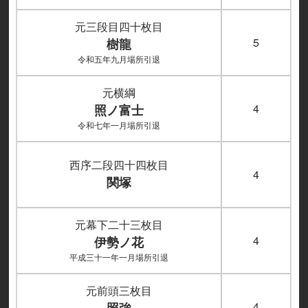
元三段目四十枚目
5
樹龍
令和五年九月場所引退
元横綱
4
照ノ富士
令和七年一月場所引退
西序二段四十四枚目
4
関塚
元幕下二十三枚目
4
伊勢ノ花
平成三十一年一月場所引退
元前頭三枚目
4