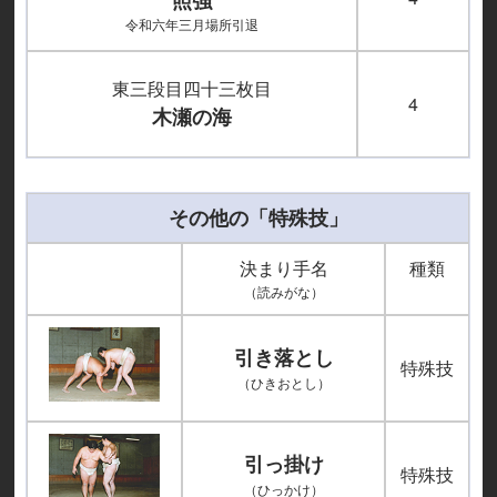
照強
令和六年三月場所引退
東三段目四十三枚目
4
木瀬の海
その他の「特殊技」
決まり手名
種類
（読みがな）
引き落とし
特殊技
（ひきおとし）
引っ掛け
特殊技
（ひっかけ）