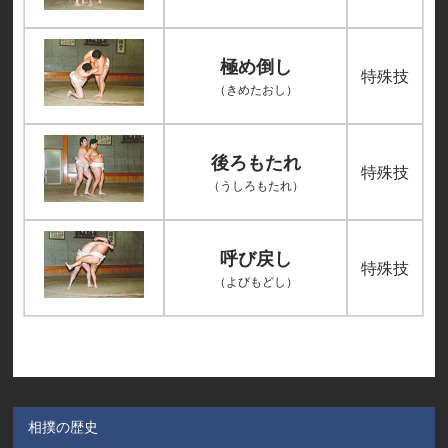
極め倒し
特殊技
（きめたおし）
後ろもたれ
特殊技
（うしろもたれ）
呼び戻し
特殊技
（よびもどし）
相撲の歴史