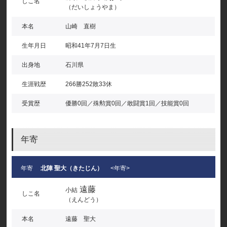
しこ名
（だいしょうやま）
本名
山崎 直樹
生年月日
昭和41年7月7日生
出身地
石川県
生涯戦歴
266勝252敗33休
受賞歴
優勝0回／殊勲賞0回／敢闘賞1回／技能賞0回
年寄
年寄
北陣 聖大（きたじん）
<年寄>
遠藤
小結
しこ名
（えんどう）
本名
遠藤 聖大