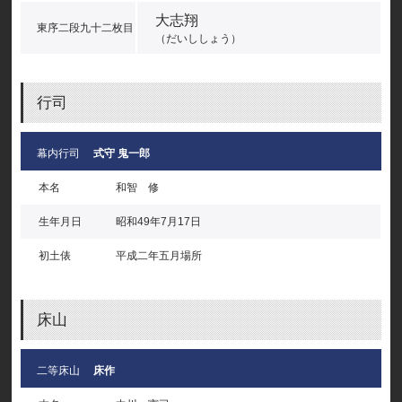
大志翔
東序二段九十二枚目
（だいししょう）
行司
幕内行司
式守 鬼一郎
本名
和智 修
生年月日
昭和49年7月17日
初土俵
平成二年五月場所
床山
二等床山
床作