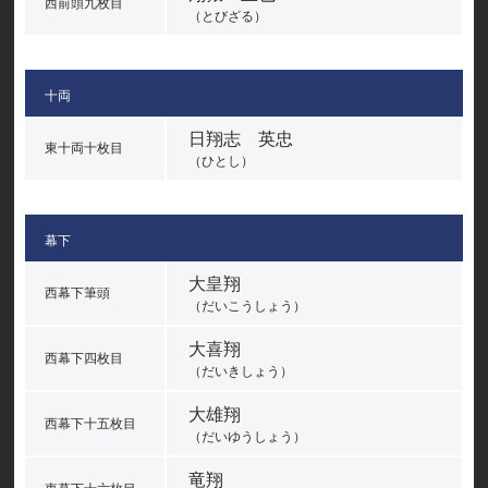
西前頭九枚目
（とびざる）
十両
日翔志 英忠
東十両十枚目
（ひとし）
幕下
大皇翔
西幕下筆頭
（だいこうしょう）
大喜翔
西幕下四枚目
（だいきしょう）
大雄翔
西幕下十五枚目
（だいゆうしょう）
竜翔