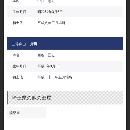
本名
中川 憲司
生年月日
昭和54年3月6日
初土俵
平成八年三月場所
三等床山
床風
本名
西谷 匡史
生年月日
平成3年9月3日
初土俵
平成二十二年五月場所
埼玉県の他の部屋
湊部屋