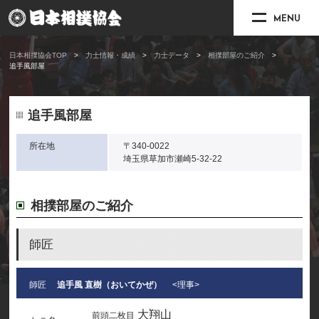
MENU
日本相撲協会TOP
力士情報・成績
力士データ
相撲部屋のご紹介
追手風部屋
追手風部屋
所在地
〒340-0022
埼玉県草加市瀬崎5-32-22
相撲部屋のご紹介
師匠
師匠
追手風 直樹（おいてかぜ）
<理事>
大翔山
前頭二枚目