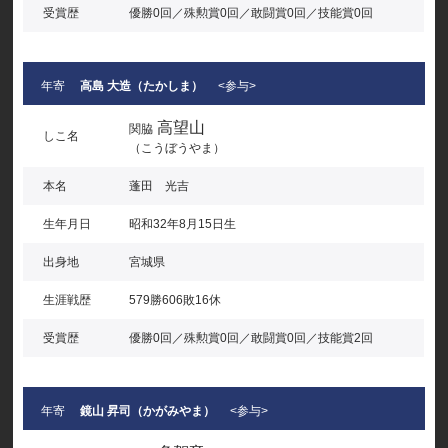
受賞歴
優勝0回／殊勲賞0回／敢闘賞0回／技能賞0回
年寄
高島 大造（たかしま）
<参与>
高望山
関脇
しこ名
（こうぼうやま）
本名
蓬田 光吉
生年月日
昭和32年8月15日生
出身地
宮城県
生涯戦歴
579勝606敗16休
受賞歴
優勝0回／殊勲賞0回／敢闘賞0回／技能賞2回
年寄
鏡山 昇司（かがみやま）
<参与>