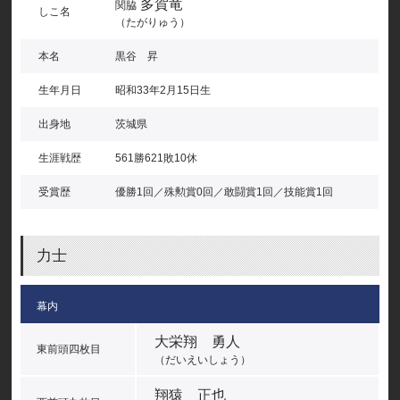
多賀竜
関脇
しこ名
（たがりゅう）
本名
黒谷 昇
生年月日
昭和33年2月15日生
出身地
茨城県
生涯戦歴
561勝621敗10休
受賞歴
優勝1回／殊勲賞0回／敢闘賞1回／技能賞1回
力士
幕内
大栄翔 勇人
東前頭四枚目
（だいえいしょう）
翔猿 正也