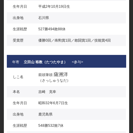
生年月日
平成2年10月19日生
出身地
石川県
生涯戦歴
527勝494敗88休
受賞歴
優勝0回／殊勲賞1回／敢闘賞1回／技能賞4回
年寄
立田山 裕教（たつたやま）
<参与>
薩洲洋
前頭筆頭
しこ名
（さっしゅうなだ）
本名
吉崎 克幸
生年月日
昭和32年6月7日生
出身地
鹿児島県
生涯戦歴
548勝532敗7休