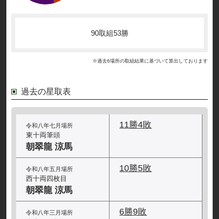
90取組53勝
※過去6場所の取組結果に基づいて算出しております
過去の星取表
11勝4敗
令和八年七月場所
東十両筆頭
朝翠龍 涼馬
10勝5敗
令和八年五月場所
西十両四枚目
朝翠龍 涼馬
6勝9敗
令和八年三月場所