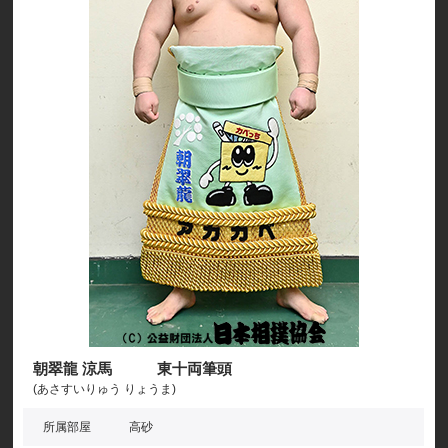
朝翠龍 涼馬 東十両筆頭
(あさすいりゅう りょうま)
所属部屋
高砂