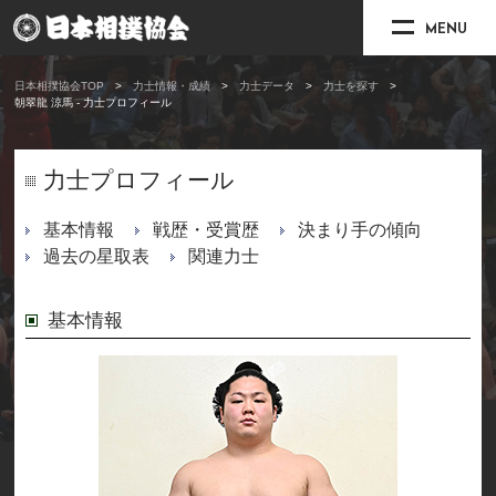
MENU
日本相撲協会TOP
力士情報・成績
力士データ
力士を探す
朝翠龍 涼馬 - 力士プロフィール
力士プロフィール
基本情報
戦歴・受賞歴
決まり手の傾向
過去の星取表
関連力士
基本情報