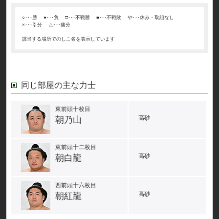
○･･･勝
●･･･負
□･･･不戦勝
■･･･不戦敗
や･･･休み・取組なし
×･･･引分
△･･･痛分
該当する場所でのしこ名を表示しています
同じ部屋の主な力士
東前頭十枚目
高砂
朝乃山
東前頭十二枚目
高砂
朝白龍
西前頭十六枚目
高砂
朝紅龍