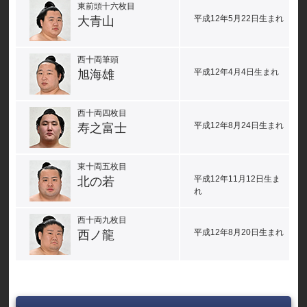
東前頭十六枚目
平成12年5月22日生まれ
大青山
西十両筆頭
平成12年4月4日生まれ
旭海雄
西十両四枚目
平成12年8月24日生まれ
寿之富士
東十両五枚目
平成12年11月12日生ま
北の若
れ
西十両九枚目
平成12年8月20日生まれ
西ノ龍