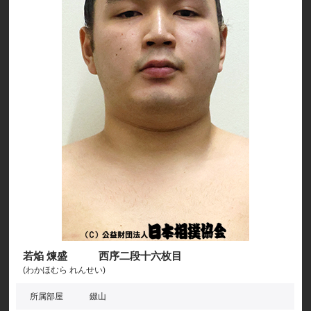
若焔 煉盛 西序二段十六枚目
(わかほむら れんせい)
所属部屋
錣山