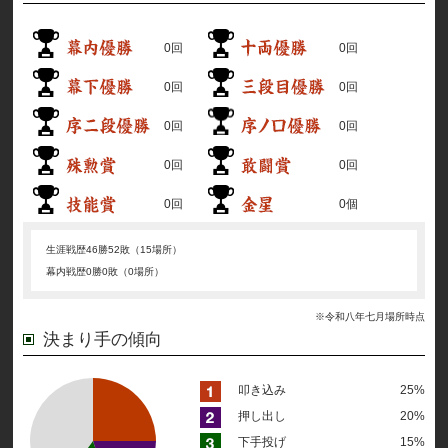
0回
0回
0回
0回
0回
0回
0回
0回
0回
0個
生涯戦歴
46勝52敗（15場所）
幕内戦歴
0勝0敗（0場所）
※令和八年七月場所時点
決まり手の傾向
叩き込み
25%
押し出し
20%
下手投げ
15%