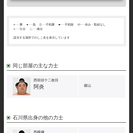
○･･･勝
●･･･負
□･･･不戦勝
■･･･不戦敗
や･･･休み・取組なし
×･･･引分
△･･･痛分
該当する場所でのしこ名を表示しています
同じ部屋の主な力士
西前頭十二枚目
錣山
阿炎
石川県出身の他の力士
西横綱