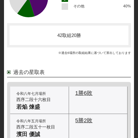
その他
40%
42取組20勝
※過去6場所の取組結果に基づいて算出しております
過去の星取表
1勝6敗
令和八年七月場所
西序二段十六枚目
若焔 煉盛
5勝2敗
令和八年五月場所
西序二段五十一枚目
濱田 優誠