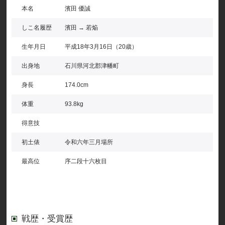
本名
濱田 優誠
しこ名履歴
濱田 → 若焔
生年月日
平成18年3月16日（20歳）
出身地
石川県河北郡津幡町
身長
174.0cm
体重
93.8kg
得意技
初土俵
令和六年三月場所
最高位
序二段十六枚目
戦歴・受賞歴