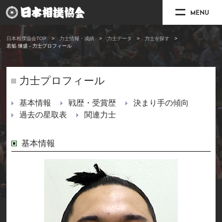
MENU
日本相撲協会TOP
力士情報・成績
力士データ
力士を探す
若焔 煉盛 - 力士プロフィール
力士プロフィール
基本情報
戦歴・受賞歴
決まり手の傾向
過去の星取表
関連力士
基本情報