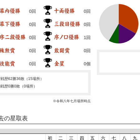
0回
0回
0回
0回
0回
1回
0回
0回
0回
0個
涯戦歴
62勝36敗（15場所）
内戦歴
0勝0敗（0場所）
※令和八年七月場所時点
去の星取表
初
二
三
四
五
六
七
八
九