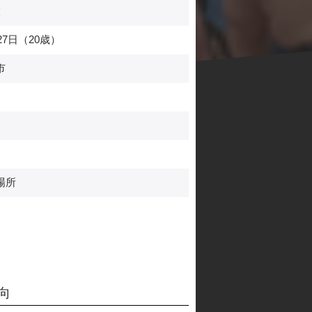
大
27日（20歳）
市
場所
向