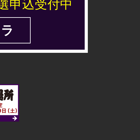
選申込受付中
ラ