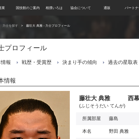
巡業
国技館のご案内
相撲いろは
協会について
通販
パートナ
力士を探す
藤壮大 典雅 - 力士プロフィール
士プロフィール
本情報
戦歴・受賞歴
決まり手の傾向
過去の星取表
本情報
藤壮大 典雅 西幕
(ふじそうだい てんが)
所属部屋
藤島
本名
野田 典雅