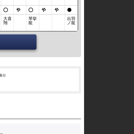
大喜
琴挙
出羽
翔
龍
ノ龍
･痛分