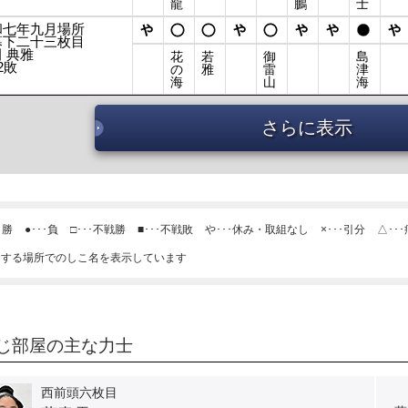
龍
鵬
士
和七年九月場所
幕下二十三枚目
 典雅
花
若
御
島
2敗
の
雅
雷
津
海
山
海
さらに表示
･勝
●･･･負
□･･･不戦勝
■･･･不戦敗
や･･･休み・取組なし
×･･･引分
△･･
当する場所でのしこ名を表示しています
じ部屋の主な力士
西前頭六枚目