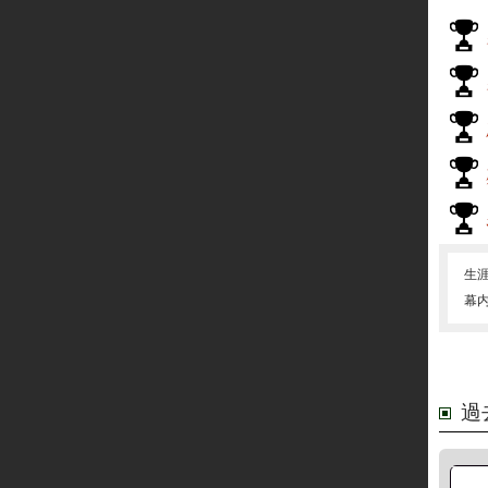
生
幕
過