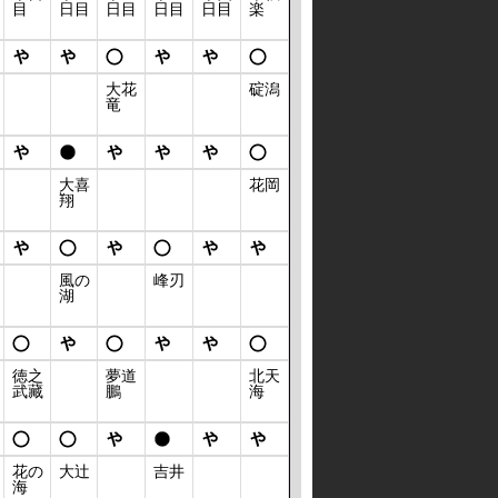
目
日目
日目
日目
日目
楽
大花
碇潟
竜
大喜
花岡
翔
風の
峰刃
湖
徳之
夢道
北天
武藏
鵬
海
花の
大辻
吉井
海