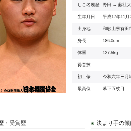
しこ名履歴
野田 → 藤壮
生年月日
平成17年11月
出身地
和歌山県有田
身長
186.0cm
体重
127.5kg
得意技
初土俵
令和六年三月
最高位
幕下五枚目
歴・受賞歴
決まり手の傾