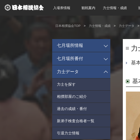
入場券情報
観戦案内
力士情報・成績
日本相撲協会TOP
力士情報・成績
力士データ
七月場所情報
力
七月場所番付
基
力士データ
基
力士を探す
相撲部屋のご紹介
過去の成績・番付
新弟子検査合格者一覧
引退力士情報