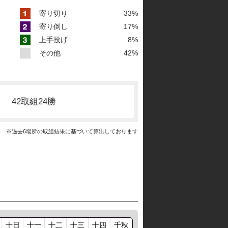
寄り切り
33%
寄り倒し
17%
上手投げ
8%
その他
42%
42取組24勝
※過去6場所の取組結果に基づいて算出しております
十日
十一
十二
十三
十四
千秋