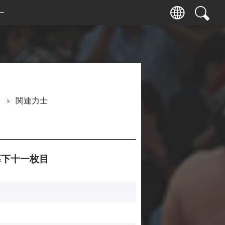
ー
関連力士
下十一枚目