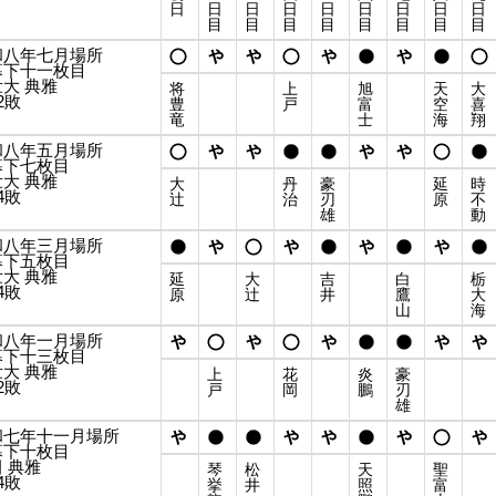
日
日
日
日
日
日
日
日
日
目
目
目
目
目
目
目
目
和八年七月場所
幕下十一枚目
大 典雅
将
上
旭
天
大
2敗
豊
戸
富
空
喜
竜
士
海
翔
和八年五月場所
幕下七枚目
大 典雅
大
丹
豪
延
時
4敗
辻
治
刃
原
不
雄
動
和八年三月場所
幕下五枚目
大 典雅
延
大
吉
白
栃
4敗
原
辻
井
鷹
大
山
海
和八年一月場所
幕下十三枚目
大 典雅
上
花
炎
豪
2敗
戸
岡
鵬
刃
雄
和七年十一月場所
幕下十枚目
 典雅
琴
松
天
聖
4敗
挙
井
照
富