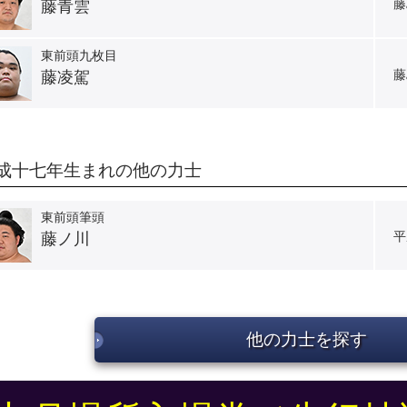
藤
藤青雲
東前頭九枚目
藤
藤凌駕
成十七年生まれの他の力士
東前頭筆頭
平
藤ノ川
他の力士を探す