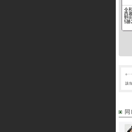
令
西
野田
5勝
○･･
該
同