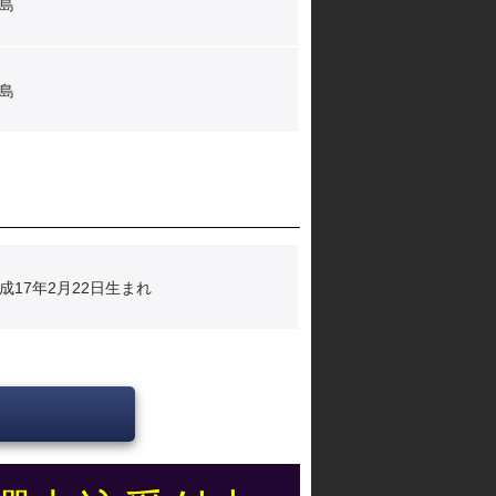
島
島
成17年2月22日生まれ