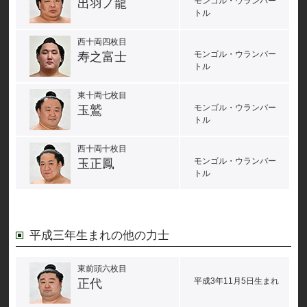
モンゴル・ウランバー
出羽ノ龍
トル
西十両四枚目
モンゴル・ウランバー
寿之富士
トル
東十両七枚目
モンゴル・ウランバー
玉鷲
トル
西十両十枚目
モンゴル・ウランバー
玉正鳳
トル
平成三年生まれの他の力士
東前頭六枚目
平成3年11月5日生まれ
正代