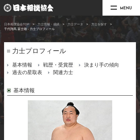
MENU
日本相撲協会TOP
力士情報・成績
力士データ
力士を探す
千代翔馬 富士雄 - 力士プロフィール
力士プロフィール
基本情報
戦歴・受賞歴
決まり手の傾向
過去の星取表
関連力士
基本情報