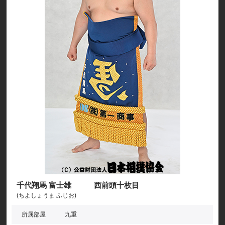
千代翔馬 富士雄 西前頭十枚目
(ちよしょうま ふじお)
所属部屋
九重