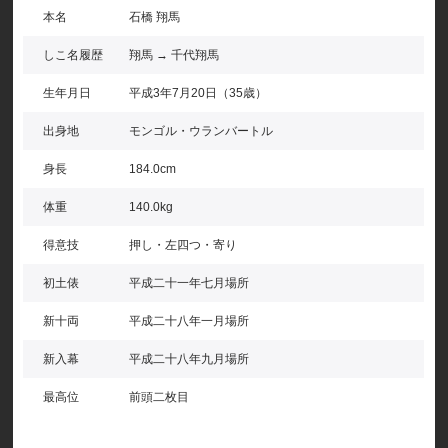
本名
石橋 翔馬
しこ名履歴
翔馬 → 千代翔馬
生年月日
平成3年7月20日（35歳）
出身地
モンゴル・ウランバートル
身長
184.0cm
体重
140.0kg
得意技
押し・左四つ・寄り
初土俵
平成二十一年七月場所
新十両
平成二十八年一月場所
新入幕
平成二十八年九月場所
最高位
前頭二枚目