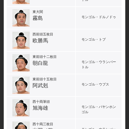
東大関
モンゴル・ドルノドゥ
霧島
西前頭五枚目
モンゴル・トブ
欧勝馬
東前頭十二枚目
モンゴル・ウランバー
朝白龍
トル
東前頭十五枚目
モンゴル・ウブス
阿武剋
西十両筆頭
モンゴル・バヤンホン
旭海雄
ゴル
西十両三枚目