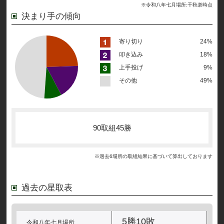
※令和八年七月場所:千秋楽時点
決まり手の傾向
寄り切り
24%
叩き込み
18%
上手投げ
9%
その他
49%
90取組45勝
※過去6場所の取組結果に基づいて算出しております
過去の星取表
5勝10敗
令和八年七月場所