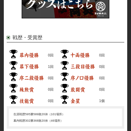
戦歴・受賞歴
0回
0回
1回
0回
0回
0回
0回
0回
0回
1個
生涯戦歴
595勝589敗20休（101場所）
幕内戦歴
302勝368敗20休（46場所）