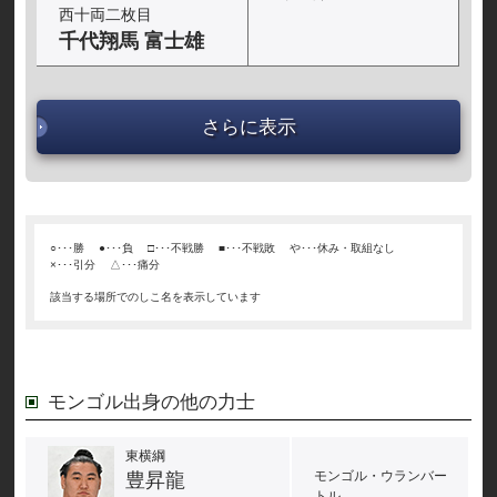
西十両二枚目
千代翔馬 富士雄
さらに表示
○･･･勝
●･･･負
□･･･不戦勝
■･･･不戦敗
や･･･休み・取組なし
×･･･引分
△･･･痛分
該当する場所でのしこ名を表示しています
モンゴル出身の他の力士
東横綱
モンゴル・ウランバー
豊昇龍
トル