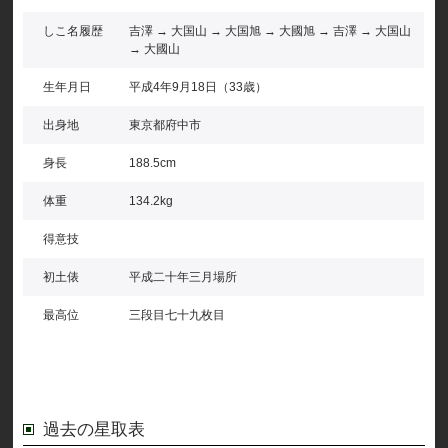
しこ名履歴
吉澤 → 大国山 → 大国旭 → 大國旭 → 吉澤 → 大国山
→ 大國山
生年月日
平成4年9月18日（33歳）
出身地
東京都府中市
身長
188.5cm
体重
134.2kg
得意技
初土俵
平成二十年三月場所
最高位
三段目七十九枚目
過去の星取表