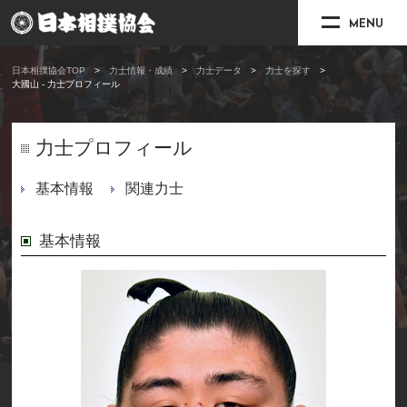
MENU
日本相撲協会TOP
力士情報・成績
力士データ
力士を探す
大國山 - 力士プロフィール
力士プロフィール
基本情報
関連力士
基本情報