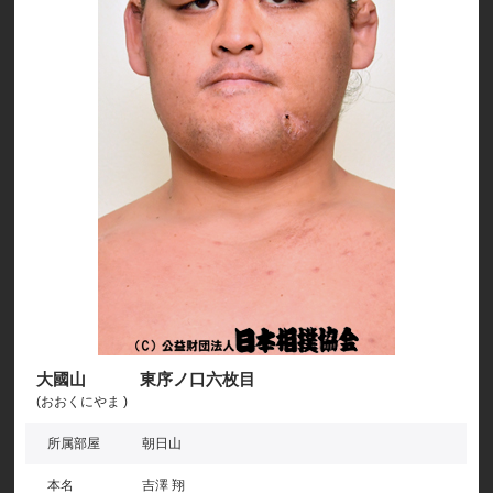
大國山 東序ノ口六枚目
(おおくにやま )
所属部屋
朝日山
本名
吉澤 翔