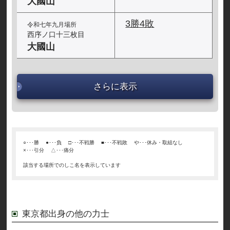
大國山
3勝4敗
令和七年九月場所
西序ノ口十三枚目
大國山
さらに表示
○･･･勝
●･･･負
□･･･不戦勝
■･･･不戦敗
や･･･休み・取組なし
×･･･引分
△･･･痛分
該当する場所でのしこ名を表示しています
東京都出身の他の力士