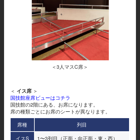
＜3人マスC席＞
＜
イス席
＞
国技館座席ビューはコチラ
国技館の2階にある、お席になります。
席の種類ごとにお席のシートが異なります。
席種
列目
イスS
1〜3列目（正面・向正面・東・西）