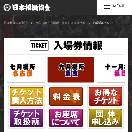
MENU
日本相撲協会TOP
令和八年九月場所（東京）入場券情報
お座席について