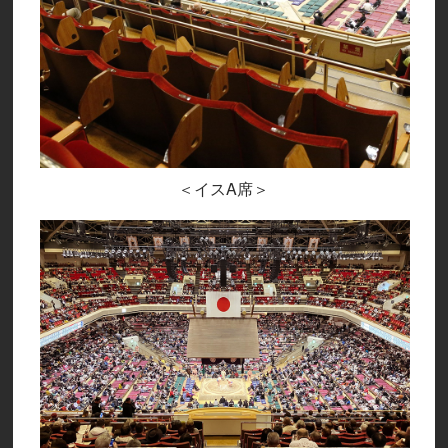
＜イスA席＞