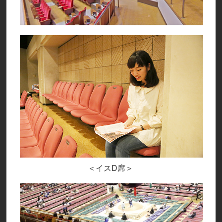
＜イスD席＞