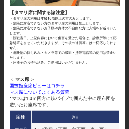
【タマリ席に関する諸注意】
・タマリ席の利用は年齢16歳以上の方のみとします。
・危険に対応できない方のタマリ席の利用は禁止とします。
・危険に対応できないお子様や身体の不自由な方は入場をお断りいた
します。
・観戦当日、上記内容において傷害を受けた場合は、診療所等にて応
急処置をさせていただきますが、その後の補償等には一切応じられま
せん。
・危険物の持ち込み・カメラ等での撮影・携帯電話等の使用は禁止い
たします。
・座椅子のお持ち込み、ご使用はいただけません。
＜
マス席
＞
国技館座席ビューはコチラ
マス席についてよくある質問
1マスは1.3ｍ四方に鉄パイプで囲んだ中に座布団を
敷いたお座席です。
席種
列目