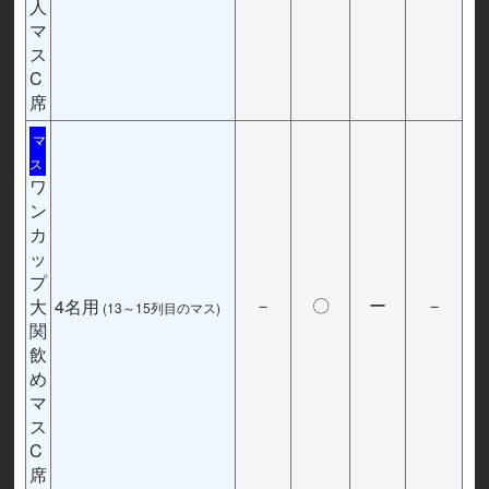
人
マ
ス
C
席
マ
ス
ワ
ン
カ
ッ
プ
大
4名用
－
〇
ー
－
(13～15列目のマス)
関
飲
め
マ
ス
C
席