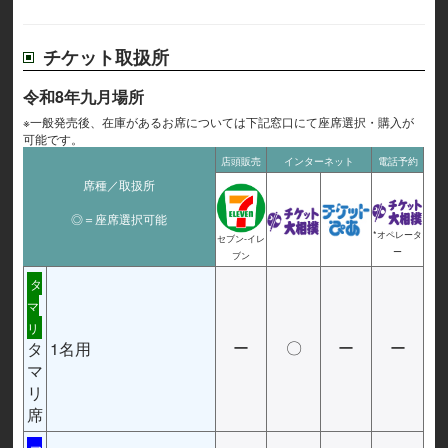
チケット取扱所
令和8年九月場所
※一般発売後、在庫があるお席については下記窓口にて座席選択・購入が
可能です。
店頭販売
インターネット
電話予約
席種／取扱所
◎＝座席選択可能
*オペレータ
セブン-イレ
ー
ブン
タ
マ
リ
タ
1名用
ー
〇
ー
ー
マ
リ
席