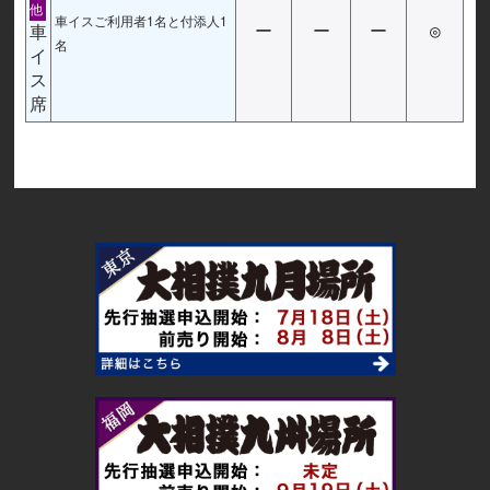
他
車イスご利用者1名と付添人1
車
ー
ー
ー
◎
名
イ
ス
席