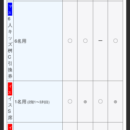
マ
ス
6
人
キ
ッ
6名用
〇
〇
ー
〇
ズ
桝
C
引
換
券
イ
ス
イ
1名用
〇
◎
〇
◎
(2階1〜3列目)
ス
S
席
イ