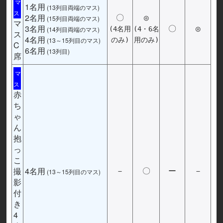
マ
1名用
(13列目両端のマス)
ス
2名用
〇
◎
(15列目両端のマス)
マ
3名用
〇
◎
(14列目両端のマス)
(4名用
(4・6名
ス
4名用
(13～15列目のマス)
のみ)
用のみ)
C
6名用
(13列目)
席
マ
ス
赤
ち
ゃ
ん
抱
っ
こ
撮
4名用
－
〇
ー
－
(13～15列目のマス)
影
付
き
4