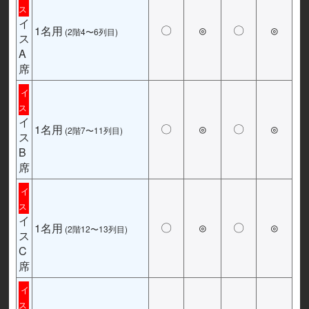
ス
イ
1名用
〇
◎
〇
◎
(2階4〜6列目)
ス
A
席
イ
ス
イ
1名用
〇
◎
〇
◎
(2階7〜11列目)
ス
B
席
イ
ス
イ
1名用
〇
◎
〇
◎
(2階12〜13列目)
ス
C
席
イ
ス