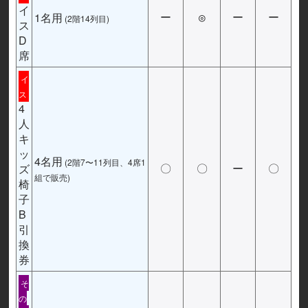
イ
1名用
ー
◎
ー
ー
(2階14列目)
ス
D
席
イ
ス
4
人
キ
ッ
4名用
(2階7〜11列目、4席1
ズ
〇
〇
ー
〇
組で販売)
椅
子
B
引
換
券
そ
の